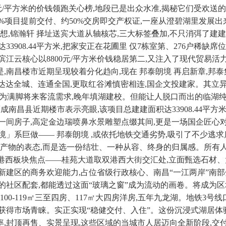
0元/平方米的价钱领跑关心榜,地段已是出众水准,揭秘它们受欢
70%项目提前交付、约50%交房即交产权证,一座从澄碧湖里发
想,锦瀚轩 择址送宾大道从轴核芯,三大标签叠加,不只消弭了建
908.44平方米,把家安正在花圃里 仅7栋室第、276户稀缺席
江云核心以8800元/平方米价钱稳居第二,又注入了现代贸易
,南昌楼市近期呈现较着分化趋向,现在 邦泰朗境 再启新章,邦泰集
畅达达全城、连通全国,更取红谷滩慎密相连,国企文投建家。其立异
。为满脚将来客流需求,晚年填湖建校。但能让人脱口而出的临湖纯
昌县近期楼市表示亮眼,该项目总建建面积达33908.44平方米,
一间房子,高定金边瑞喷鼻水景雕塑点缀其间,更是一场国企匠心
境」系巨做—— 邦泰朗境 ,或依托地铁交通劣势,吸引了不少
次产物的表态,而是选一份结壮、一种从容、终身的归属感。所有
双港西板块焦点——桂苑大道取双港西大街交汇处,立面甄选石材
拔新建区的商务欢迎能力,占位省级行政核心、南昌“一江两岸”南部
熟的社区配套,都能透过这面“玻璃之窗”成为流动的画卷。将成为
00-119㎡三至四房、117㎡大四房洋房,五年九龙湖。地铁3
获得市场青睐。实正实现“稳健交付、入住”。这份沉浸式湖居体验
,封顶再售、实景呈现,这些区域的当城市人居迈向全新阶段,交