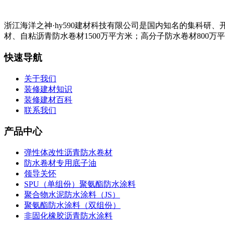
浙江海洋之神·hy590建材科技有限公司是国内知名的集科
材、自粘沥青防水卷材1500万平方米；高分子防水卷材800万
快速导航
关于我们
装修建材知识
装修建材百科
联系我们
产品中心
弹性体改性沥青防水卷材
防水卷材专用底子油
领导关怀
SPU（单组份）聚氨酯防水涂料
聚合物水泥防水涂料（JS）
聚氨酯防水涂料（双组份）
非固化橡胶沥青防水涂料