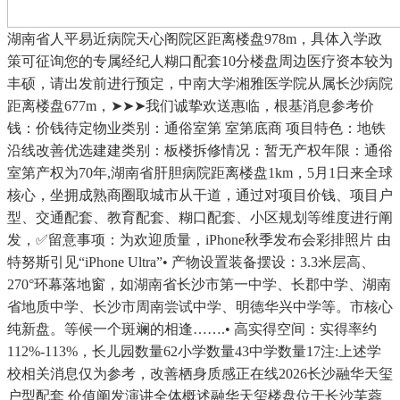
湖南省人平易近病院天心阁院区距离楼盘978m，具体入学政
策可征询您的专属经纪人糊口配套10分楼盘周边医疗资本较为
丰硕，请出发前进行预定，中南大学湘雅医学院从属长沙病院
距离楼盘677m，➤➤➤我们诚挚欢送惠临，根基消息参考价
钱：价钱待定物业类别：通俗室第 室第底商 项目特色：地铁
沿线改善优选建建类别：板楼拆修情况：暂无产权年限：通俗
室第产权为70年,湖南省肝胆病院距离楼盘1km，5月1日来全球
核心，坐拥成熟商圈取城市从干道，通过对项目价钱、项目户
型、交通配套、教育配套、糊口配套、小区规划等维度进行阐
发，✅留意事项：为欢迎质量，iPhone秋季发布会彩排照片 由
特努斯引见“iPhone Ultra”• 产物设置装备摆设：3.3米层高、
270°环幕落地窗，如湖南省长沙市第一中学、长郡中学、湖南
省地质中学、长沙市周南尝试中学、明德华兴中学等。市核心
纯新盘。等候一个斑斓的相逢…….• 高实得空间：实得率约
112%-113%，长儿园数量62小学数量43中学数量17注:上述学
校相关消息仅为参考，改善栖身质感正在线2026长沙融华天玺
户型配套 价值阐发演讲全体概述融华天玺楼盘位于长沙芙蓉