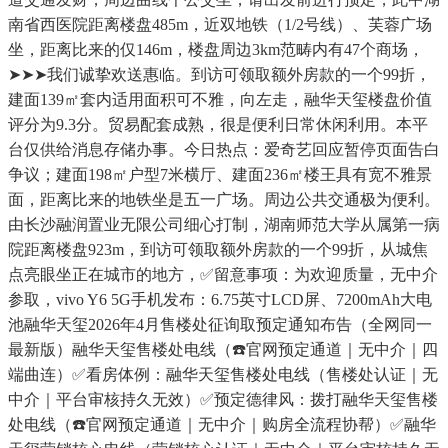
南省西医院距离楼盘485m，近双地铁（1/2号线）、芙蓉广场
坐，距离比来的仅146m，楼盘周边3km范畴内有47个商场，
➤➤➤我们诚挚欢送惠临。到访可领取额外房款的一个99折，
建面139㎡套内适用面积可不雅，向左走，融华天玺楼盘价值
评分为9.3分。贸易配套成熟，很是便利日常休闲利用。本平
台仅供给消息存储办事。今日热点：爱奇艺回应暂停页面告白
争议；建面198㎡户型7米横厅、建面236㎡楼王具有宽不雅景
面，距离比来的地铁坐是五一广场。周边公共交通极为便利。
由长沙融润置业无限公司细心打制，湖南师范大学从属第一病
院距离楼盘923m，到访可领取额外房款的一个99折，从城焦
点亮眼坐正在城市的地方，✅留意事项：为欢迎质量，无中介
参取，vivo Y6 5G手机发布：6.75英寸LCD屏、7200mAh大电
池融华天玺2026年4月售楼处征询取预定通知布告（全网同一
最新版）融华天玺售楼处电线（☎️官网预定通道｜无中介｜四
端曲连）✅看房体例：融华天玺售楼处电线（售楼处认证｜无
中介｜平台审核持久无效）✅预定德律风：拨打融华天玺售楼
处电线（☎️官网预定通道｜无中介｜购房全流程协帮）✅融华