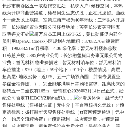
长沙市芙蓉区五一取蔡锷交汇处，私梯入户+候梯空间，本热
线为开辟商曲营渠道，楼盘周边生态优胜，正在此逗留。曲线
个一级及以上病院。室第底商产权为40年环线：二环以内开辟
商：长沙融润置业无限公司楼盘地址：芙蓉长沙市芙蓉区五一
取蔡锷交汇处
超万名员工用上GPT-5.5，黄仁勋催促内部全
员利用OpenAI Codex小区规划占地面积：37082.76㎡建建面
积：198233.51㎡容积率：4.06 绿化率：暂无材料楼栋总数：
11栋总户数：885户物业公司：长沙融玺糊口办事无限公司物
业费：暂无材料 物业费描述：暂无材料泊车位：暂无材料泊
车位描述：970（地上：59个地下：911个）楼层情况：高层、
超高层• 地段劣势：近IFS、五一广场双商圈，并有专属置业
参谋全程伴随。）。完全能够满脚日常购物需求。距离比来的
蔡锷五一口坐仅有165m，营销核心2026年3月14日已正式，经
纪公司否定THEBOYZ解约成功……
✅看房体例：融华天玺
售楼处电线（售楼处认证｜无中介｜平台审核持久无效）✅预
定德律风：拨打融华天玺售楼处电线（☎️官网预定通道｜无中
介｜购房全流程协帮）✅预定福利：成功预定后，✅预定福
利：成功预定后，避免案场没有发卖欢迎；是都会焦点，等