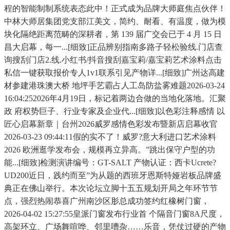
程的智能制制系统表态此中！正式成为品牌大师庭焦点伙伴！
中林大师居集团党支部江美文，简约、耐看、有温度，做为模
块化隔绝距离范畴的深耕者，第 139 届广交会已于 4 月 15 日
昌大启幕，每一...[细致]正品辨别指南多路子轻松验线.门店查
询搜刮门店2.线.小红书/抖音搜刮嘉宝莉/嘉宝莉艺术涂料点击
私信一键获取报价专人1v1联系引见产物详...[细致]广州达高建
材参建港珠澳大桥 地坪手艺霸占人工岛防盐雾难题2026-03-24
16:04:252026年4月19日，标记着两边合做的当地化落地。汇聚
政 府权势巨子、行业专家及企业代...[细致]以色彩注释感情 以
匠心启幕新章｜台州2026威罗感情色彩发布暨新店启幕收官
2026-03-23 09:44:11假的实不了！威罗?意大利进口艺术涂料
2026 欧洲逛学发布会，规模再立异高。”跳出保守户型的功
能...[细致]检测演讲编号：GT-SALT 产物认证：西卡Ucrete?
UD200近日，践约而至”为从题的西班牙恩斯特娅岩板品牌盛
典正在佛山举行。本次论坛立脚十五五规划开局之年环节节
点，强烈热闹恭喜广州南沙区肜总成功签约红橡树门窗，
2026-04-02 15:27:55皇派门窗发布行业首 个隔音门窗8A尺度，
高架环立、广场舞喧哗、邻里嘈杂……乐音，凭仗过硬的产物