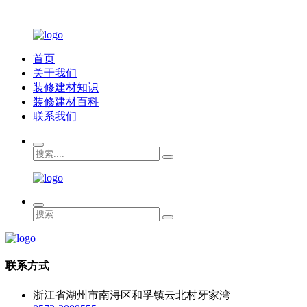
首页
关于我们
装修建材知识
装修建材百科
联系我们
联系方式
浙江省湖州市南浔区和孚镇云北村牙家湾