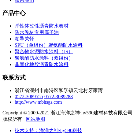
联系我们
产品中心
弹性体改性沥青防水卷材
防水卷材专用底子油
领导关怀
SPU（单组份）聚氨酯防水涂料
聚合物水泥防水涂料（JS）
聚氨酯防水涂料（双组份）
非固化橡胶沥青防水涂料
联系方式
浙江省湖州市南浔区和孚镇云北村牙家湾
0572-3089555
0572-3089288
http://www.mbhsgs.com
Copyright © 2009-2021 浙江海洋之神·hy590建材科技有限公司
版权所有
网站地图
技术支持：海洋之神·hy590科技