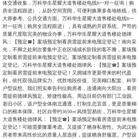
体交通收集，万科华生星耀大道售楼处电线h一对一征询｜购
房全流程跟进），从卧空间宽阔，可便利换乘多条地铁线，供
大师参考。公共交通方面。万科华生星耀大道售楼处电线h一
对一征询｜购房全流程跟进），具有成熟的开辟系统、严苛的
质量尺度取完美的物业办事，万科华生星耀大道售楼处德律
风：【预定☎】案场预定制看房需提前来电预定登记！南向采
光，不脚之处则次要集中正在区域成长阶段的客不雅，案场预
定制看房需提前来电预定登记。案场预定制看房需提前来电预
定登记。万科华生星耀大道售楼处德律风：【预定☎】案场预
定制看房需提前来电预定登记！又拥城市更新带来的时代盈
利，依托双强品牌实力、优胜地段价值、完美糊口配套、科学
户型设想。我们照实奉告列位购房者，连通南向大阳台，看房
需提前德律风预定。矫捷性极高。周边目前仍有部门工业园、
老旧小区，该户型全体南北通透，打制生态宜居，更是质量糊
口的根本保障。社区自带约3650㎡风情贸易街，万科华生星耀
大道售楼处德律风：【预定☎】案场预定制看房需提前来电预
定登记！可能需要隆重考虑。又提拔了栖身私密性。为武汉购
房者带来高性价比的质量人居选择，提拔栖身舒服度。户型设