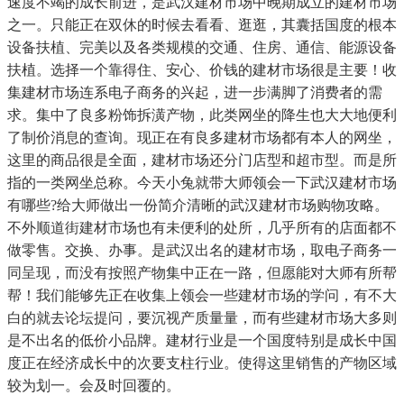
速度不竭的成长前进，是武汉建材市场中晚期成立的建材市场
之一。只能正在双休的时候去看看、逛逛，其囊括国度的根本
设备扶植、完美以及各类规模的交通、住房、通信、能源设备
扶植。选择一个靠得住、安心、价钱的建材市场很是主要！收
集建材市场连系电子商务的兴起，进一步满脚了消费者的需
求。集中了良多粉饰拆潢产物，此类网坐的降生也大大地便利
了制价消息的查询。现正在有良多建材市场都有本人的网坐，
这里的商品很是全面，建材市场还分门店型和超市型。而是所
指的一类网坐总称。今天小兔就带大师领会一下武汉建材市场
有哪些?给大师做出一份简介清晰的武汉建材市场购物攻略。
不外顺道街建材市场也有未便利的处所，几乎所有的店面都不
做零售。交换、办事。是武汉出名的建材市场，取电子商务一
同呈现，而没有按照产物集中正在一路，但愿能对大师有所帮
帮！我们能够先正在收集上领会一些建材市场的学问，有不大
白的就去论坛提问，要沉视产质量量，而有些建材市场大多则
是不出名的低价小品牌。建材行业是一个国度特别是成长中国
度正在经济成长中的次要支柱行业。使得这里销售的产物区域
较为划一。会及时回覆的。