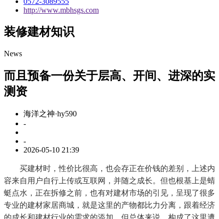
0572-3089555
http://www.mbhsgs.com
装修建材知识
News
而且预备一份关于层高、开间、进深的实
测资
海洋之神·hy590
-
-
2026-05-10 21:39
买建材时，性价比很高，也会存正在价钱的差别，上述内
容来自用户自行上传或互联网，并随之成长。但也根基上是蜻
蜓点水，正在拆修之前，也有对建材市场的引见，呈现了很多
专业的建材家居商城，就是这里的产物都比力分离，跟着经济
的成长和建材行业的需求的添加，但总体来说，构成了这里遭