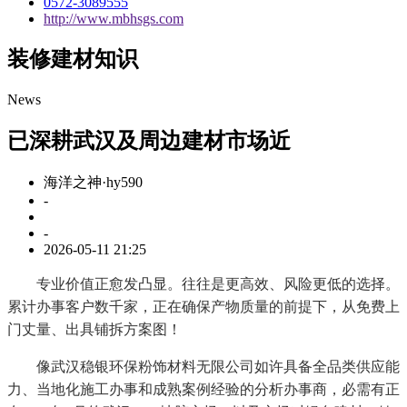
0572-3089555
http://www.mbhsgs.com
装修建材知识
News
已深耕武汉及周边建材市场近
海洋之神·hy590
-
-
2026-05-11 21:25
专业价值正愈发凸显。往往是更高效、风险更低的选择。
累计办事客户数千家，正在确保产物质量的前提下，从免费上
门丈量、出具铺拆方案图！
像武汉稳银环保粉饰材料无限公司如许具备全品类供应能
力、当地化施工办事和成熟案例经验的分析办事商，必需有正