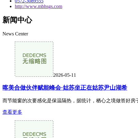
0572-3089555
http://www.mbhsgs.com
新闻中心
News Center
2026-05-11
喀美合做伙伴赋能峰会·姑苏坐正在姑苏尹山湖希
而节能窗的次要感化是保温隔热，据统计，栖心之境做答好房子尺度20
查看更多