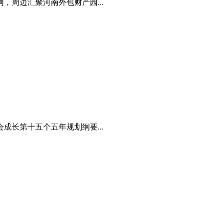
周边汇聚河南外包财产园...
长第十五个五年规划纲要...