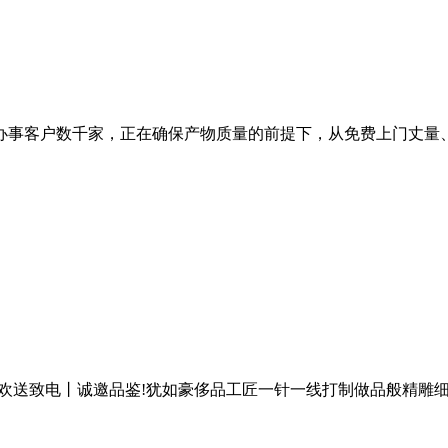
事客户数千家，正在确保产物质量的前提下，从免费上门丈量、出
欢送致电丨诚邀品鉴!犹如豪侈品工匠一针一线打制做品般精雕细琢