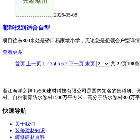
2026-05-08
都能找到适合自型
项目往东800米处是硚口易家墩小学，无论您是想领会户型详情、
查看更多
首页
上一页
1
2
3
4
5
6
7
下一页
末页
共
22
页
198
条
浙江海洋之神·hy590建材科技有限公司是国内知名的集科
材、自粘沥青防水卷材1500万平方米；高分子防水卷材800万
快速导航
关于我们
装修建材知识
装修建材百科