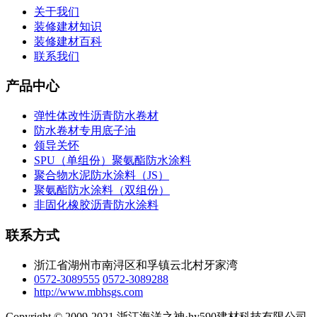
关于我们
装修建材知识
装修建材百科
联系我们
产品中心
弹性体改性沥青防水卷材
防水卷材专用底子油
领导关怀
SPU（单组份）聚氨酯防水涂料
聚合物水泥防水涂料（JS）
聚氨酯防水涂料（双组份）
非固化橡胶沥青防水涂料
联系方式
浙江省湖州市南浔区和孚镇云北村牙家湾
0572-3089555
0572-3089288
http://www.mbhsgs.com
Copyright © 2009-2021 浙江海洋之神·hy590建材科技有限公司