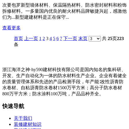
次要包罗新型墙体材料、保温隔热材料、防水密封材料和粉饰
拆修材料。一多量国内优良的耐火材料品牌敏捷兴起，感激他
们为...新型建建材料是正在保守...
查看更多
首页
上一页
1
2
3
4
5
6
7
下一页
末页
共
25
页
223
条
浙江海洋之神·hy590建材科技有限公司是国内知名的集科研、
开发、生产自动化为一体的防水材料生产企业。企业有着健全
的质量管理体系和先进的产品检测手段，年产能∶改性沥青防
水卷材、自粘沥青防水卷材1500万平方米；高分子防水卷材
800万平方米；防水涂料100万吨，产品品种齐全。
快速导航
关于我们
装修建材知识