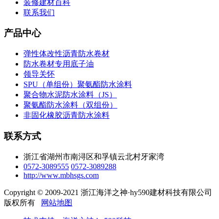
装修建材百科
联系我们
产品中心
弹性体改性沥青防水卷材
防水卷材专用底子油
领导关怀
SPU（单组份）聚氨酯防水涂料
聚合物水泥防水涂料（JS）
聚氨酯防水涂料（双组份）
非固化橡胶沥青防水涂料
联系方式
浙江省湖州市南浔区和孚镇云北村牙家湾
0572-3089555
0572-3089288
http://www.mbhsgs.com
Copyright © 2009-2021 浙江海洋之神·hy590建材科技有限公司
版权所有
网站地图