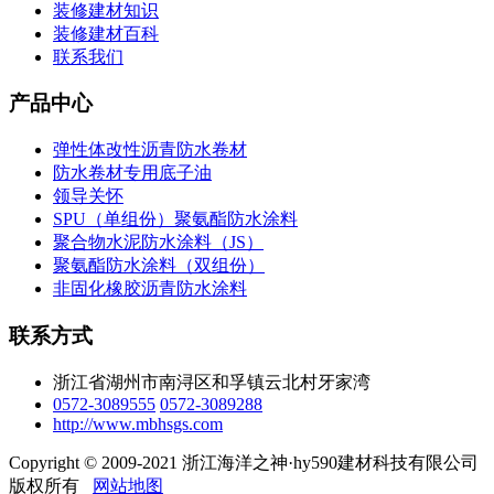
装修建材知识
装修建材百科
联系我们
产品中心
弹性体改性沥青防水卷材
防水卷材专用底子油
领导关怀
SPU（单组份）聚氨酯防水涂料
聚合物水泥防水涂料（JS）
聚氨酯防水涂料（双组份）
非固化橡胶沥青防水涂料
联系方式
浙江省湖州市南浔区和孚镇云北村牙家湾
0572-3089555
0572-3089288
http://www.mbhsgs.com
Copyright © 2009-2021 浙江海洋之神·hy590建材科技有限公司
版权所有
网站地图