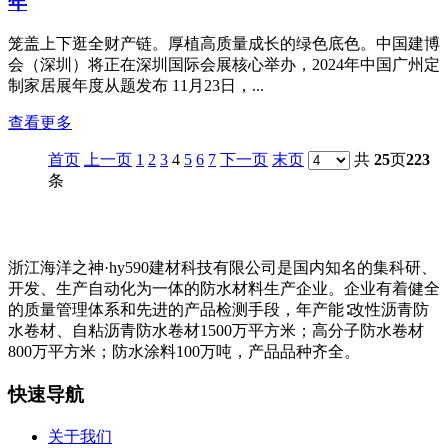
年
笼盖上下逛全财产链。厚植高质量成长的绿色底色。中国建博
会（深圳）将正在深圳国际会展核心举办，2024年中国广州定
制家居展年度从题发布 11月23日，...
查看更多
首页
上一页
1
2
3
4
5
6
7
下一页
末页
共
25
页
223
条
浙江海洋之神·hy590建材科技有限公司是国内知名的集科研、
开发、生产自动化为一体的防水材料生产企业。企业有着健全
的质量管理体系和先进的产品检测手段，年产能∶改性沥青防
水卷材、自粘沥青防水卷材1500万平方米；高分子防水卷材
800万平方米；防水涂料100万吨，产品品种齐全。
快速导航
关于我们