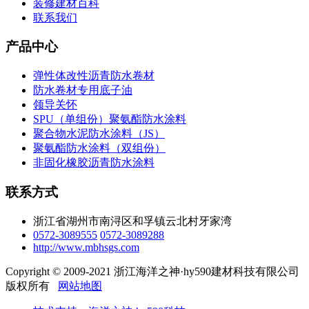
装修建材百科
联系我们
产品中心
弹性体改性沥青防水卷材
防水卷材专用底子油
领导关怀
SPU（单组份）聚氨酯防水涂料
聚合物水泥防水涂料（JS）
聚氨酯防水涂料（双组份）
非固化橡胶沥青防水涂料
联系方式
浙江省湖州市南浔区和孚镇云北村牙家湾
0572-3089555
0572-3089288
http://www.mbhsgs.com
Copyright © 2009-2021 浙江海洋之神·hy590建材科技有限公司
版权所有
网站地图